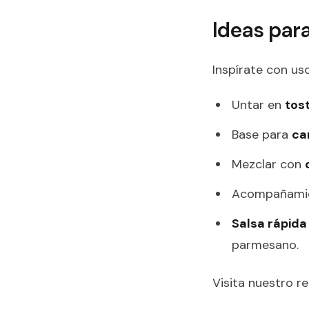
Ideas para
Inspírate con us
Untar en
tos
Base para
ca
Mezclar con
Acompañami
Salsa rápida
parmesano.
Visita nuestro r