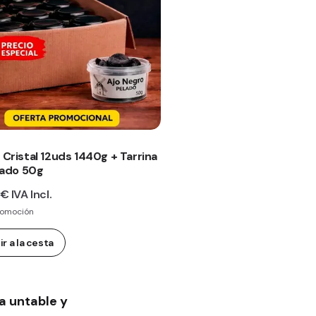
Cristal 12uds 1440g + Tarrina
lado 50g
 €
IVA Incl.
romoción
r a la cesta
a untable y