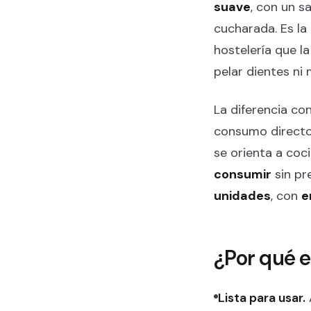
suave
, con un s
cucharada. Es la
hostelería que 
pelar dientes ni
La diferencia co
consumo directo 
se orienta a coc
consumir
sin pr
unidades
, con
e
¿Por qué e
Lista para usar.