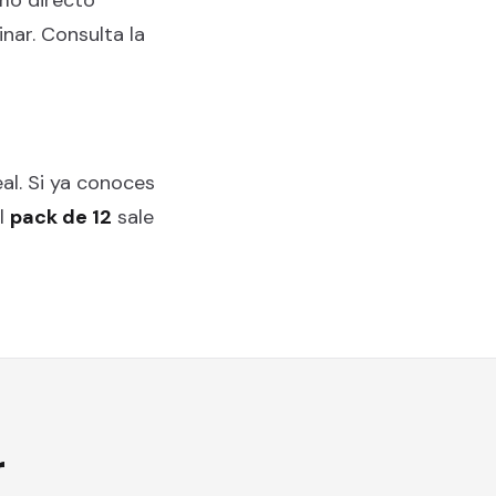
nar. Consulta la
eal. Si ya conoces
el
pack de 12
sale
r