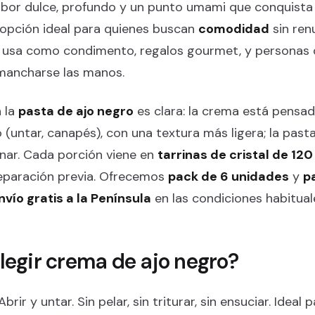
abor dulce, profundo y un punto umami que conquista 
 opción ideal para quienes buscan
comodidad
sin renu
la usa como condimento, regalos gourmet, y personas 
 mancharse las manos.
n la
pasta de ajo negro
es clara: la crema está pensad
(untar, canapés), con una textura más ligera; la past
inar. Cada porción viene en
tarrinas de cristal de 120
eparación previa. Ofrecemos
pack de 6 unidades
y
p
nvío gratis a la Península
en las condiciones habituale
legir crema de ajo negro?
Abrir y untar. Sin pelar, sin triturar, sin ensuciar. Ideal