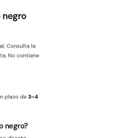
o negro
l. Consulta la
ta. No contiene
 un plazo de
3-4
jo negro?
mo directo