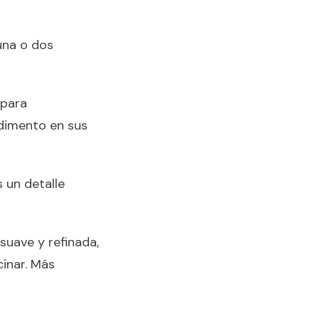
una o dos
 para
dimento en sus
 un detalle
suave y refinada,
inar. Más