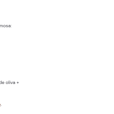
emosa:
e oliva +
o
.