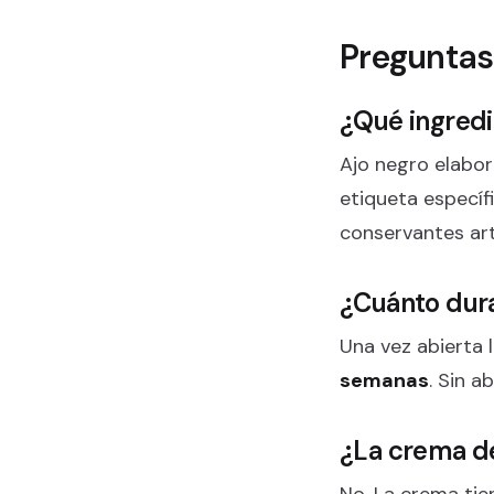
Preguntas
¿Qué ingredi
Ajo negro elabo
etiqueta específ
conservantes arti
¿Cuánto dura
Una vez abierta l
semanas
. Sin a
¿La crema de
No. La crema ti