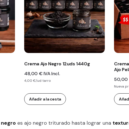
Crema Ajo Negro 12uds 1440g
Crema 
Ajo Pe
48,00 €
IVA Incl.
50,00
4,00 €/ud tarro
Nueva p
Añadir a la cesta
Añadi
 negro
es ajo negro triturado hasta lograr una
textur